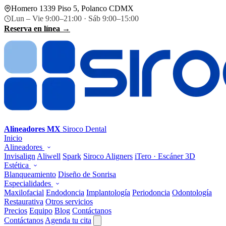
Homero 1339 Piso 5, Polanco CDMX
Lun – Vie 9:00–21:00 · Sáb 9:00–15:00
Reserva en línea →
Alineadores MX
Siroco Dental
Inicio
Alineadores
Invisalign
Aliwell
Spark
Siroco Aligners
iTero · Escáner 3D
Estética
Blanqueamiento
Diseño de Sonrisa
Especialidades
Maxilofacial
Endodoncia
Implantología
Periodoncia
Odontología
Restaurativa
Otros servicios
Precios
Equipo
Blog
Contáctanos
Contáctanos
Agenda tu cita