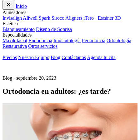
Inicio
Alineadores
Invisalign
Aliwell
Spark
Siroco Aligners
iTero · Escáner 3D
Estética
Blanqueamiento
Diseño de Sonrisa
Especialidades
Maxilofacial
Endodoncia
Implantología
Periodoncia
Odontología
Restaurativa
Otros servicios
Precios
Nuestro Equipo
Blog
Contáctanos
Agenda tu cita
Blog · septiembre 20, 2023
Ortodoncia en adultos: ¿es tarde?