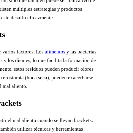
cial, sino que también puede ser indicativo de
sten múltiples estrategias y productos
 este desafío eficazmente.
ts
 varios factores. Los
alimentos
y las bacterias
y los dientes, lo que facilita la formación de
mente, estos residuos pueden producir olores
 xerostomía (boca seca), pueden exacerbarse
 mal aliento.
rackets
ir el mal aliento cuando se llevan brackets.
 también utilizar técnicas y herramientas