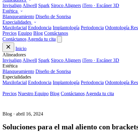
Invisalign
Aliwell
Spark
Siroco Aligners
iTero · Escáner 3D
Estética
Blanqueamiento
Diseño de Sonrisa
Especialidades
Maxilofacial
Endodoncia
Implantología
Periodoncia
Odontología Res
Precios
Equipo
Blog
Contáctanos
Contáctanos
Agenda tu cita
Inicio
Alineadores
Invisalign
Aliwell
Spark
Siroco Aligners
iTero · Escáner 3D
Estética
Blanqueamiento
Diseño de Sonrisa
Especialidades
Maxilofacial
Endodoncia
Implantología
Periodoncia
Odontología Res
Precios
Nuestro Equipo
Blog
Contáctanos
Agenda tu cita
Blog · abril 16, 2024
Soluciones para el mal aliento con bracket